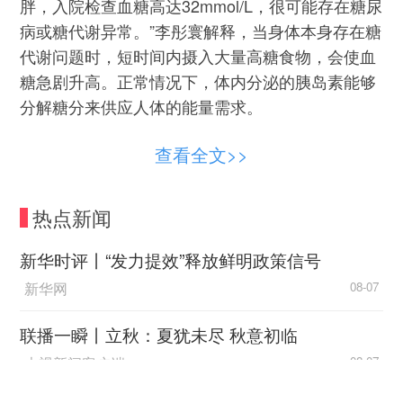
胖，入院检查血糖高达32mmol/L，很可能存在糖尿
病或糖代谢异常。”李彤寰解释，当身体本身存在糖
代谢问题时，短时间内摄入大量高糖食物，会使血
糖急剧升高。正常情况下，体内分泌的胰岛素能够
分解糖分来供应人体的能量需求。
但是，当糖尿病严重时，胰岛素绝对或相对不
查看全文>>
足的情况下，人体无法有效利用葡萄糖供能，会被
迫分解脂肪来满足体内能量的需求，脂肪分解导致
热点新闻
体内产生许多酮体。而酮体是酸性物质，在体内堆
积过多就会导致酸中毒。酸中毒会抑制大脑的呼吸
新华时评丨“发力提效”释放鲜明政策信号
中枢，还有脱水、电解质紊乱等情况，严重时甚至
新华网
08-07
会引起呼吸衰竭，危及生命。
联播一瞬丨立秋：夏犹未尽 秋意初临
专家指出，糖尿病曾经被视为中年人和老年人
央视新闻客户端
08-07
的“富贵病”，近年来，随着生活方式的改变和生活
节奏的加快，患糖尿病的儿童和青少年越来越多。