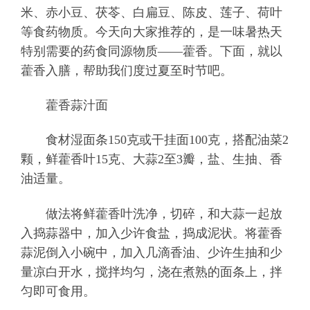
米、赤小豆、茯苓、白扁豆、陈皮、莲子、荷叶
等食药物质。今天向大家推荐的，是一味暑热天
特别需要的药食同源物质——藿香。下面，就以
藿香入膳，帮助我们度过夏至时节吧。
藿香蒜汁面
食材湿面条150克或干挂面100克，搭配油菜2
颗，鲜藿香叶15克、大蒜2至3瓣，盐、生抽、香
油适量。
做法将鲜藿香叶洗净，切碎，和大蒜一起放
入捣蒜器中，加入少许食盐，捣成泥状。将藿香
蒜泥倒入小碗中，加入几滴香油、少许生抽和少
量凉白开水，搅拌均匀，浇在煮熟的面条上，拌
匀即可食用。