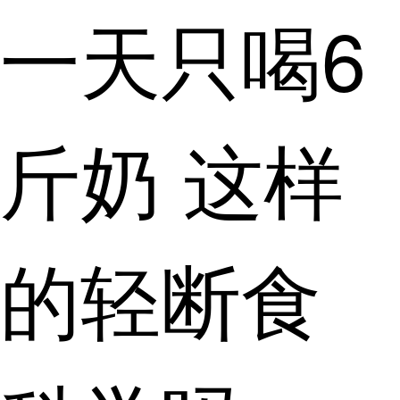
一天只喝6
斤奶 这样
的轻断食