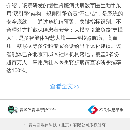
介绍，该院研发的慢性肾脏病共病数字医生助手采
用“双引擎”架构：规则引擎负责“不出错”，是系统的
安全底线——通过危机值预警、关键指标识别、不
合理处方拦截保障患者安全；大模型引擎负责“更懂
人”，是多智能体智慧大脑——模拟肾脏病、高血
压、糖尿病等多学科专家会诊给出个体化建议。该
智能体已在北京西城区社区机构落地，覆盖3省份
超百万人，应用后社区医生肾脏病筛查诊断掌握率
达100%。
针对放射科报告积压、漏诊风险高的问题，北
查看全文>>
京天坛医院放射科主任刘亚欧介绍了“小君医生
2.0”——覆盖头CT近百种疾病的全流程诊断系统，
报告生成时间缩短至1分钟内，诊断准确率近
青蜂侠青年守护平台
不良信息举报
80%，部分复杂病例识别超过住院医甚至高年资医
生水平，目前已在全国14个省市40余家医疗机构应
中青网新媒体科技（北京）有限公司版权所有