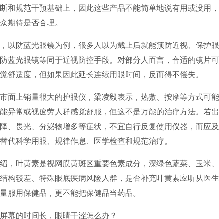
断和规范干预基础上，因此这些产品不能简单地说有用或没用，
众期待是否合理。
，以防蓝光眼镜为例，很多人以为戴上后就能预防近视、保护眼
防蓝光眼镜等同于近视防控手段。对部分人而言，合适的镜片可
觉舒适度，但如果因此延长连续用眼时间，反而得不偿失。
市面上销量很大的护眼仪，梁凌毅表示，热敷、按摩等方式可能
能异常或视疲劳人群感觉舒服，但这不是万能的治疗方法。若出
降、畏光、分泌物增多等症状，不宜自行反复使用仪器，而应及
替代科学用眼、规律作息、医学检查和规范治疗。
绍，叶黄素是视网膜黄斑区重要色素成分，深绿色蔬菜、玉米、
结构较差、特殊眼底疾病风险人群，是否补充叶黄素应听从医生
量服用保健品，更不能把保健品当药品。
屏幕的时间长，眼睛干涩怎么办？