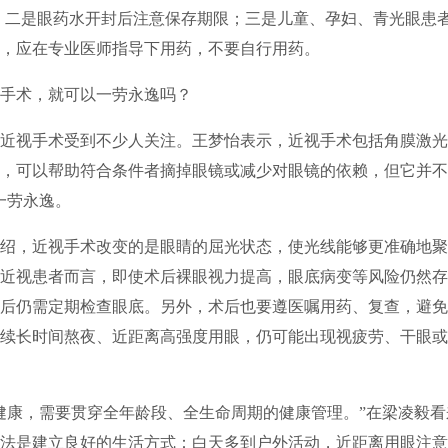
”；二是眼药水开封后注意保存期限；三是儿童、孕妇、青光眼患
，应在专业医师指导下用药，不要自行用药。
手术，就可以一劳永逸吗？
近视手术受到不少人关注。王梦怡表示，近视手术包括角膜激光
，可以帮助符合条件者摘掉眼镜或减少对眼镜的依赖，但它并不
一劳永逸。
绍，近视手术改变的是眼睛的屈光状态，使光线能够更准确地聚
近视患者而言，即使术后裸眼视力提高，眼底病变等风险仍然存
后仍需定期检查眼底。另外，术后也要遵医嘱用药、复查，避免
续长时间熬夜、近距离高强度用眼，仍可能出现视疲劳、干眼或
健康，需要贯穿全年龄段、全生命周期的健康管理。”在梁凌毅
法是建立良好的生活方式：白天多到户外活动，近距离用眼注意