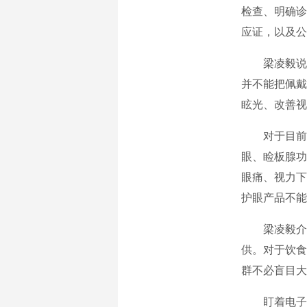
检查、明确诊
应证，以及公
梁凌毅说
并不能把佩戴
眩光、改善视
对于目前
眼、睑板腺功
眼痛、视力下
护眼产品不能
梁凌毅介
供。对于饮食
群不必盲目大
盯着电子