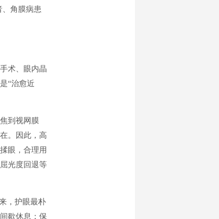
者、角膜病患
手术、眼内晶
是“治愈近
焦到视网膜
在。因此，高
揉眼，合理用
屈光度回退等
看来，护眼最朴
间歇休息；保