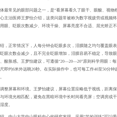
体最常见的眼部问题之一，是“看屏幕看久了眼干、眼酸、视物
心主治医师王梦怡介绍，这类问题常被称为数字视疲劳或视频终
用眼、眨眼次数减少、环境干燥、屏幕亮度不合适、屈光矫正不
绍，正常情况下，人每分钟会眨眼多次，泪膜随之均匀覆盖眼表
眨眼次数会减少，且不完全眨眼增加，泪膜容易不稳定，导致眼
、酸胀感。王梦怡建议，可遵循“20—20—20”原则科学用眼：每
英尺即约6米外远眺20秒。在实际操作中，也可每工作40至50分
。
调整屏幕和环境。王梦怡建议，屏幕位置应略低于视线，距离保
与环境光相匹配，避免在黑暗环境中长时间看亮屏；空调房或干
湿度。
绍，中山大学中山眼科中心的研究发现，采用“笑的训练”可以