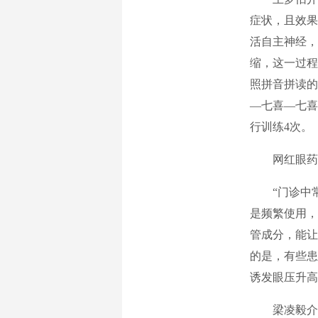
症状，且效果
活自主神经，
缩，这一过程
照拼音拼读的
—七喜—七喜
行训练4次。
网红眼药
“门诊中
是频繁使用，
管成分，能让
的是，有些患
诱发眼压升高
梁凌毅介