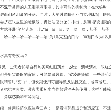
不亚于常用的人工泪液滴眼液，其中可能的机制为：在大笑时，
进而刺激泪液的分泌。同时，大笑时眼睛会不自觉地眯起，眼轮
会挤压眼皮里的睑板腺，促使油脂分泌并排出，从而增强泪膜的
方式开展“笑的训练”，以“hi—hi—hi，哈—哈—哈，茄子—茄
，哈—哈—哈—哈—哈—哈”为1条完整的口令，30遍口令为1次
水真有奇效吗？
常见一些患者长期自行购买网红眼药水，感觉一滴就清凉，眼红
但是短暂舒服的背后，可能隐藏风险。”梁凌毅提醒，一些眼药
眼睛暂时“变白”，但长期使用可能导致反跳性充血，越滴越红
者把抗生素类、激素类眼药水当作普通消炎药使用，这样可能掩
、角膜感染加重等问题。
绍，使用眼药水应注意三点：一是看清药品成分和适应证，不迷信