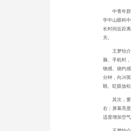
中青年群
学中山眼科中
长时间近距离
关。
王梦怡介
脑、手机时，
物感、烧灼感
分钟，向20
眺、眨眼放松
其次，要
右；屏幕亮度
适度增加空气
王梦怡介