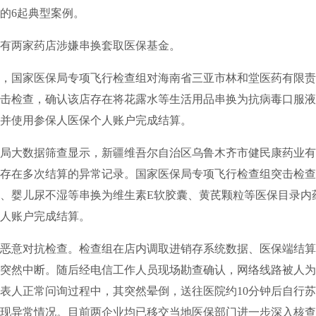
的6起典型案例。
有两家药店涉嫌串换套取医保基金。
，国家医保局专项飞行检查组对海南省三亚市林和堂医药有限责
击检查，确认该店存在将花露水等生活用品串换为抗病毒口服液
并使用参保人医保个人账户完成结算。
局大数据筛查显示，新疆维吾尔自治区乌鲁木齐市健民康药业有
存在多次结算的异常记录。国家医保局专项飞行检查组突击检查
、婴儿尿不湿等串换为维生素E软胶囊、黄芪颗粒等医保目录内
人账户完成结算。
恶意对抗检查。检查组在店内调取进销存系统数据、医保端结算
突然中断。随后经电信工作人员现场勘查确认，网络线路被人为
表人正常问询过程中，其突然晕倒，送往医院约10分钟后自行
现异常情况。目前两企业均已移交当地医保部门进一步深入核查