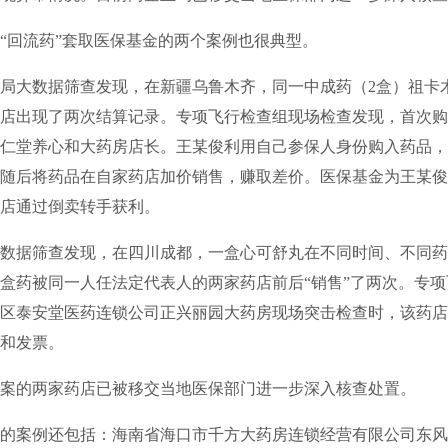
“回流药”套取医保基金的两个案例也很典型。
局大数据筛查发现，在新疆乌鲁木齐，同一中成药（2盒）祖卡
店出现了两次结算记录。专项飞行检查组现场检查发现，首次购
仁堂养心和大药房店长。王某俊利用自己参保人身份购入药品，
随后将药品在自家药店加价销售，赚取差价。医保基金为王某俊
店通过倒卖转手获利。
数据筛查发现，在四川成都，一盒心可舒丸在不同时间、不同药
盒药被同一人任法定代表人的两家药店前后“销售”了两次。专
区泰安堂医药连锁公司正兴丽园大药房现场突击检查时，该药店
和发票。
案的两家药店已被移交当地医保部门进一步深入核查处置。
的案例还包括：海南省海口市千方大药房连锁经营有限公司东风