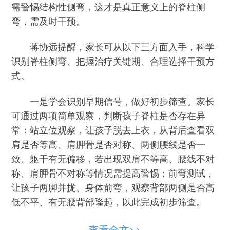
需警惕结构性侧弯，这才是真正意义上的脊柱侧
弯，需及时干预。
蒋协远提醒，家长可从以下三方面入手，科学
识别脊柱侧弯、把握治疗关键期、合理选择干预方
式。
一是学会识别早期信号，做好初步筛查。家长
可通过两项简单观察，判断孩子脊柱是否存在异
常：站立位观察，让孩子脱去上衣，从背后查看双
肩是否等高、肩胛骨是否对称、两侧腰线是否一
致、躯干有无偏移，若出现双肩不等高、腰线不对
称、肩胛骨不对称等情况需提高警惕；前弯测试，
让孩子两脚并拢、身体前弯，观察背部两侧是否高
低不平、有无腰背部隆起，以此完成初步筛查。
二是把握青春期黄金治疗期，避免延误干预。
查看全文>>