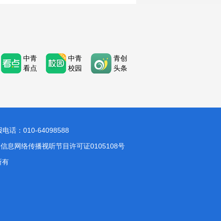
中青
中青
青创
看点
校园
头条
：010-64098588
信息网络传播视听节目许可证0105108号
所有